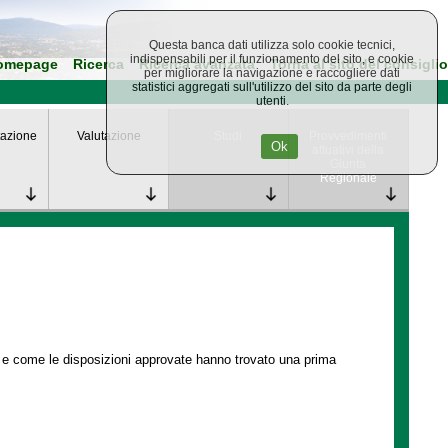
Questa banca dati utilizza solo cookie tecnici,
indispensabili per il funzionamento del sito, e cookie
omepage
Ricerca
Ricerca avanzata
Torna al sito del consiglio
per migliorare la navigazione e raccogliere dati
statistici aggregati sull'utilizzo del sito da parte degli
utenti.
azione
Valutazione
Studi
Provvedimenti
Ok
attuativi della
Giunta
Regionale
e e come le disposizioni approvate hanno trovato una prima