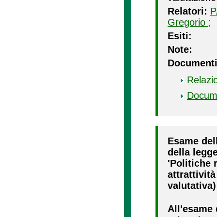
Relatori:
P
Gregorio ;
Esiti:
Note:
Documenti
Relazi
Docum
Esame dell
della legge
'Politiche 
attrattivit
valutativa)
All'esame 