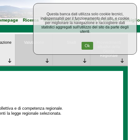
Questa banca dati utilizza solo cookie tecnici,
indispensabili per il funzionamento del sito, e cookie
omepage
Ricerca
Ricerca avanzata
Torna al sito del consiglio
per migliorare la navigazione e raccogliere dati
statistici aggregati sull'utilizzo del sito da parte degli
utenti.
azione
Valutazione
Studi
Provvedimenti
Ok
attuativi della
Giunta
Regionale
collettiva e di competenza regionale.
enti la legge regionale selezionata.