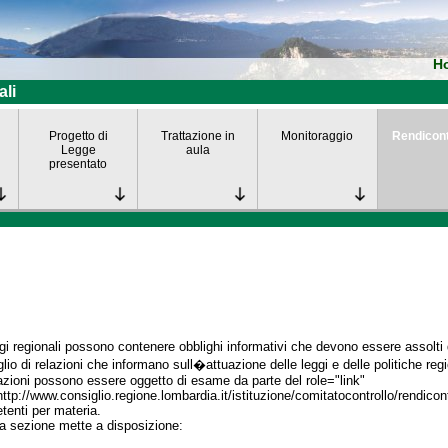
H
ali
Progetto di
Trattazione in
Monitoraggio
Rendicon
Legge
aula
presentato
gi regionali possono contenere obblighi informativi che devono essere assolti da
lio di relazioni che informano sull�attuazione delle leggi e delle politiche regi
azioni possono essere oggetto di esame da parte del role="link"
http://www.consiglio.regione.lombardia.it/istituzione/comitatocontrollo/rendico
enti per materia.
a sezione mette a disposizione: