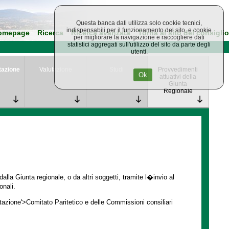
Questa banca dati utilizza solo cookie tecnici,
indispensabili per il funzionamento del sito, e cookie
omepage
Ricerca
Ricerca avanzata
Torna al sito del consiglio
per migliorare la navigazione e raccogliere dati
statistici aggregati sull'utilizzo del sito da parte degli
utenti.
tazione
Valutazione
Studi
Provvedimenti
Ok
attuativi della
Giunta
Regionale
lla Giunta regionale, o da altri soggetti, tramite l�invio al
onali.
ntazione'>Comitato Paritetico e delle Commissioni consiliari