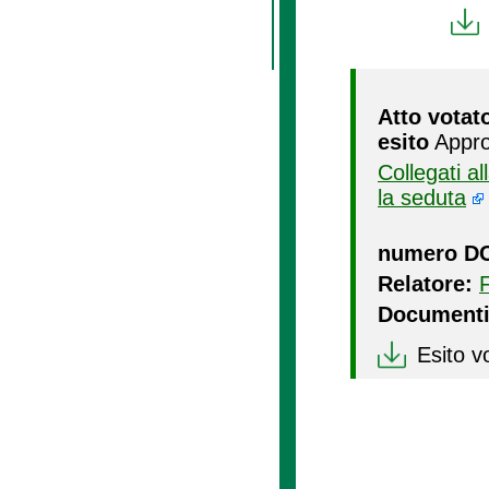
Atto votat
esito
Appro
Collegati a
la seduta
numero D
Relatore:
Documenti
Esito v