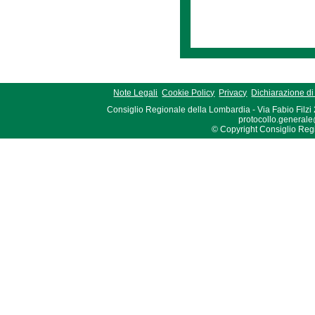
Note Legali
Cookie Policy
Privacy
Dichiarazione di 
Consiglio Regionale della Lombardia - Via Fabio Filzi
protocollo.generale
© Copyright Consiglio Region