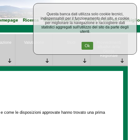
Questa banca dati utilizza solo cookie tecnici,
indispensabili per il funzionamento del sito, e cookie
omepage
Ricerca
Ricerca avanzata
Torna al sito del consiglio
per migliorare la navigazione e raccogliere dati
statistici aggregati sull'utilizzo del sito da parte degli
utenti.
azione
Valutazione
Studi
Provvedimenti
Ok
attuativi della
Giunta
Regionale
e e come le disposizioni approvate hanno trovato una prima