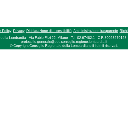
 Policy
Privacy
Dichiarazione di accessibilità
Amministrazione trasparente
Richi
della Lombardia - Via Fabio Filzi 22, Milano - Tel. 02.67482.1 - C.F. 80053570158
protocollo.generale@pec.consiglio.regione.lombardia.it
© Copyright Consiglio Regionale della Lombardia tutti i diritti riservati.