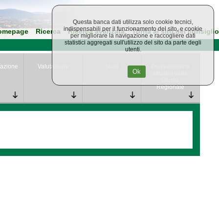
Questa banca dati utilizza solo cookie tecnici,
indispensabili per il funzionamento del sito, e cookie
omepage
Ricerca
Ricerca avanzata
Torna al sito del consiglio
per migliorare la navigazione e raccogliere dati
statistici aggregati sull'utilizzo del sito da parte degli
utenti.
azione
Valutazione
Studi
Provvedimenti
Ok
attuativi della
Giunta
Regionale