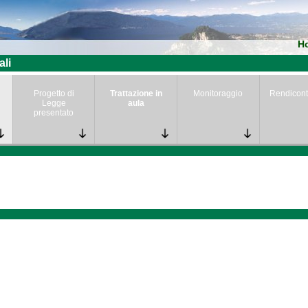
H
ali
Progetto di
Trattazione in
Monitoraggio
Rendicont
Legge
aula
presentato