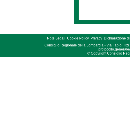
Note Legali
Cookie Policy
Privacy
Dichiarazione di 
Consiglio Regionale della Lombardia - Via Fabio Filzi
protocollo.generale
© Copyright Consiglio Region