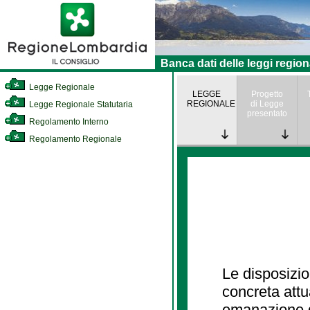
Banca dati delle leggi region
Legge Regionale
LEGGE
Progetto
REGIONALE
di Legge
Legge Regionale Statutaria
presentato
Regolamento Interno
Regolamento Regionale
Le disposizio
concreta att
emanazione d