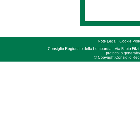
Note Legali
Cookie Poli
Consiglio Regionale della Lombardia - Via Fabio Filzi
protocollo.generale
© Copyright Consiglio Region