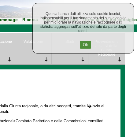
Questa banca dati utilizza solo cookie tecnici,
indispensabili per il funzionamento del sito, e cookie
omepage
Ricerca
Ricerca avanzata
Torna al sito del consiglio
per migliorare la navigazione e raccogliere dati
statistici aggregati sull'utilizzo del sito da parte degli
utenti.
tazione
Valutazione
Studi
Provvedimenti
Ok
attuativi della
Giunta
Regionale
lla Giunta regionale, o da altri soggetti, tramite l�invio al
onali.
ntazione'>Comitato Paritetico e delle Commissioni consiliari