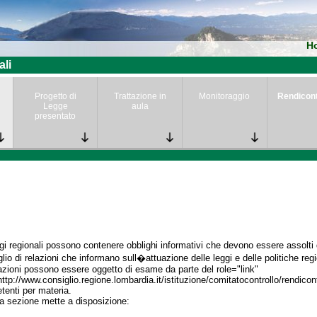
H
ali
Progetto di
Trattazione in
Monitoraggio
Rendicon
Legge
aula
presentato
gi regionali possono contenere obblighi informativi che devono essere assolti da
lio di relazioni che informano sull�attuazione delle leggi e delle politiche regi
azioni possono essere oggetto di esame da parte del role="link"
http://www.consiglio.regione.lombardia.it/istituzione/comitatocontrollo/rendico
enti per materia.
a sezione mette a disposizione: