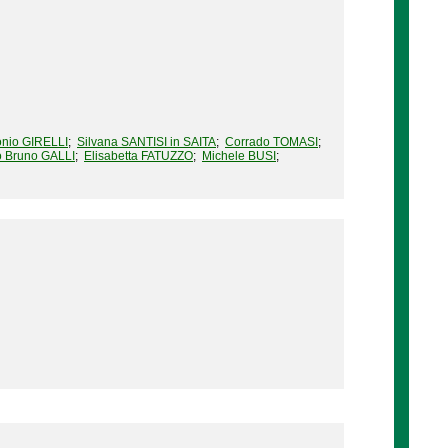
onio GIRELLI
;
Silvana SANTISI in SAITA
;
Corrado TOMASI
;
o Bruno GALLI
;
Elisabetta FATUZZO
;
Michele BUSI
;