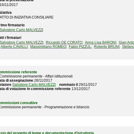
ata di presentazione
16/11/2017
iziativa
ATTO DI INIZIATIVA CONSILIARE
rimo firmatario
Salvatore Carlo MALVEZZI
tti i firmatari
Salvatore Carlo MALVEZZI
;
Riccardo DE CORATO
;
Anna Lisa BARONI
;
Gian Ant
Alberto CAVALLI
;
Massimiliano ROMEO
;
Fabio PIZZUL
;
Roberto BRUNI
;
Stefan
ommissione referente
 Commissione permanente - Affari istituzionali
ata di assegnazione
28/11/2017
elatore
Salvatore Carlo MALVEZZI
nominato il
29/11/2017
ata di votazione in commissione referente
13/12/2017
ommissioni consultive
 Commissione permanente - Programmazione e bilancio
esto del progetto di legge e documentazione d'istruttoria