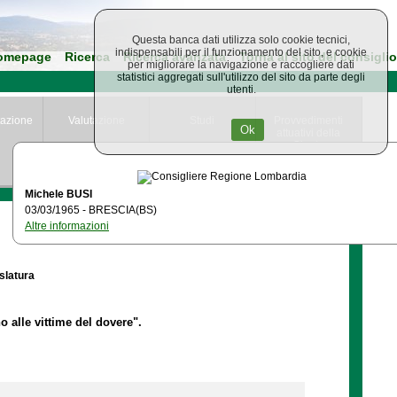
Questa banca dati utilizza solo cookie tecnici,
indispensabili per il funzionamento del sito, e cookie
omepage
Ricerca
Ricerca avanzata
Torna al sito del consiglio
per migliorare la navigazione e raccogliere dati
statistici aggregati sull'utilizzo del sito da parte degli
utenti.
azione
Valutazione
Studi
Provvedimenti
Ok
attuativi della
Giunta
Regionale
Michele BUSI
03/03/1965 - BRESCIA(BS)
Altre informazioni
islatura
no alle vittime del dovere".