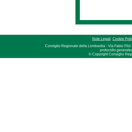
Note Legali
Cookie Poli
Consiglio Regionale della Lombardia - Via Fabio Filzi
protocollo.generale
© Copyright Consiglio Region