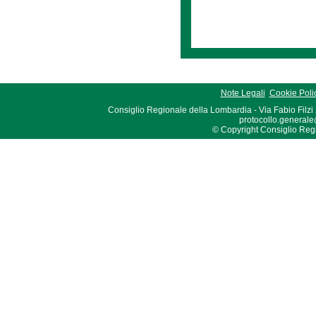
Note Legali
Cookie Poli
Consiglio Regionale della Lombardia - Via Fabio Filzi
protocollo.generale
© Copyright Consiglio Region