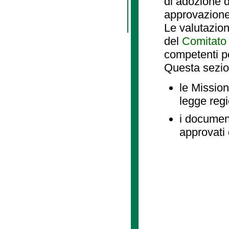
di adozione d
approvazione
Le valutazio
del
Comitato 
competenti p
Questa sezio
le Mission
legge reg
i document
approvati 