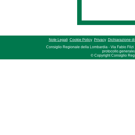
Note Legali
Cookie Policy
Privacy
Dichiarazione di 
Consiglio Regionale della Lombardia - Via Fabio Filzi
protocollo.generale
© Copyright Consiglio Region